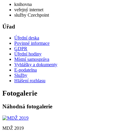
knihovna
veřejný internet
služby Czechpoint
Úřad
Úřední deska
Povinné informace
GDPR
Úřední hodiny
Místní samospráva
Vyhlášky a dokumenty
E-podatelna
Služby
Hlášení rozhlasu
Fotogalerie
Náhodná fotogalerie
MDŽ 2019