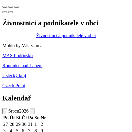
Živnostníci a podnikatelé v obci
Živnostníci a podnikatelé v obci
Mohlo by Vás zajímat
MAS Podřipsko
Roudnice nad Labem
Ústecký kraj
Czech Point
Kalendář
Srpen
2026
Po
Út
St
Čt
Pá
So
Ne
27
28
29
30
31
1
2
3
4
5
6
7
8
9