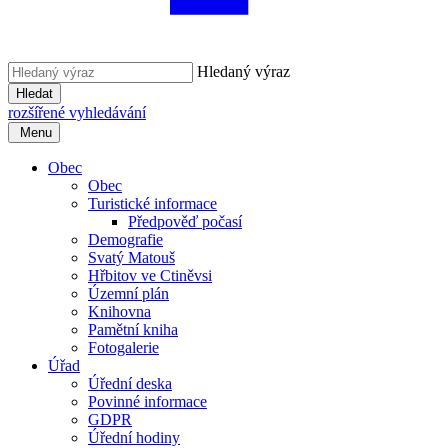
Hledaný výraz
Hledat
rozšířené vyhledávání
Menu
Obec
Obec
Turistické informace
Předpověď počasí
Demografie
Svatý Matouš
Hřbitov ve Ctiněvsi
Územní plán
Knihovna
Pamětní kniha
Fotogalerie
Úřad
Úřední deska
Povinné informace
GDPR
Úřední hodiny