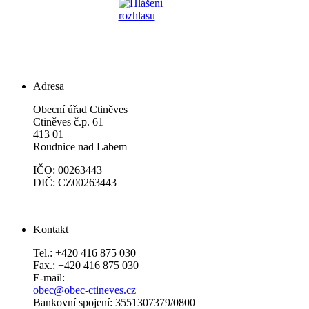
Adresa
Obecní úřad Ctiněves
Ctiněves č.p. 61
413 01
Roudnice nad Labem
IČO: 00263443
DIČ: CZ00263443
Kontakt
Tel.: +420 416 875 030
Fax.: +420 416 875 030
E-mail:
obec@obec-ctineves.cz
Bankovní spojení: 3551307379/0800