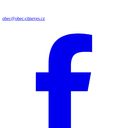
obec@obec-ctineves.cz