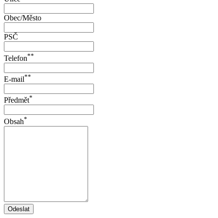
Obec/Město
PSČ
**
Telefon
**
E-mail
*
Předmět
*
Obsah
Odeslat