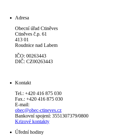
Adresa
Obecní úřad Ctiněves
Ctiněves č.p. 61
413 01
Roudnice nad Labem
IČO: 00263443
DIČ: CZ00263443
Kontakt
Tel.: +420 416 875 030
Fax.: +420 416 875 030
E-mail:
obec@obec-ctineves.cz
Bankovní spojení: 3551307379/0800
Krizové kontakty
Úřední hodiny