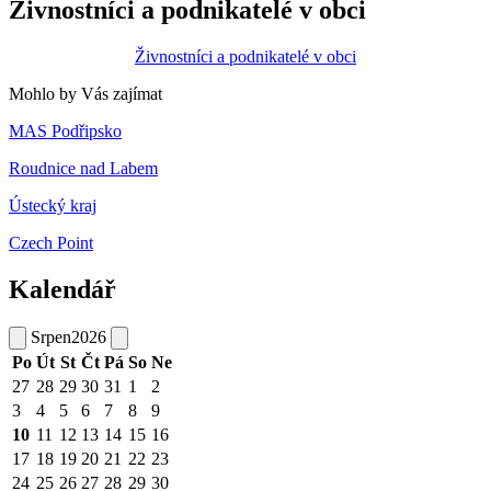
Živnostníci a podnikatelé v obci
Živnostníci a podnikatelé v obci
Mohlo by Vás zajímat
MAS Podřipsko
Roudnice nad Labem
Ústecký kraj
Czech Point
Kalendář
Srpen
2026
Po
Út
St
Čt
Pá
So
Ne
27
28
29
30
31
1
2
3
4
5
6
7
8
9
10
11
12
13
14
15
16
17
18
19
20
21
22
23
24
25
26
27
28
29
30