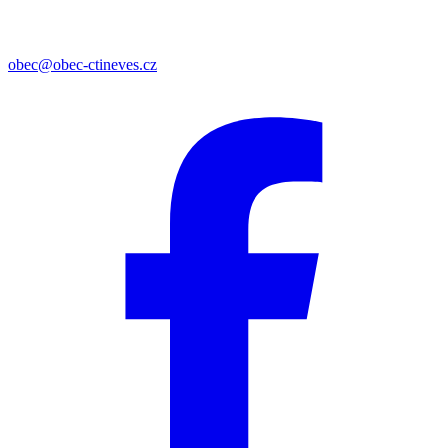
obec@obec-ctineves.cz