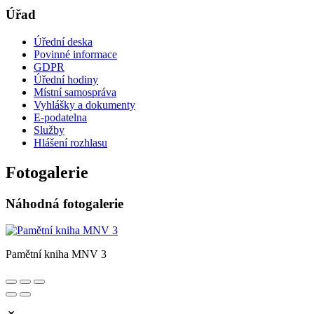
Úřad
Úřední deska
Povinné informace
GDPR
Úřední hodiny
Místní samospráva
Vyhlášky a dokumenty
E-podatelna
Služby
Hlášení rozhlasu
Fotogalerie
Náhodná fotogalerie
Pamětní kniha MNV 3