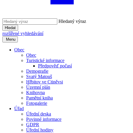
Hledaný výraz
Hledat
rozšířené vyhledávání
Menu
Obec
Obec
Turistické informace
Předpověď počasí
Demografie
Svatý Matouš
Hřbitov ve Ctiněvsi
Územní plán
Knihovna
Pamětní kniha
Fotogalerie
Úřad
Úřední deska
Povinné informace
GDPR
Úřední hodiny